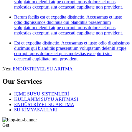
voluptatum deleniti atque corrupti quos dolores et quas
molestias excepturi sint occaecati cupiditate non provident.
Rerum facilis est et expedita distinctio. Accusamus et iusto
odio dignissimos ducimus qui blanditiis praesentium
voluptatum deleniti atque corrupti quos dolores et quas
molestias excepturi sint occaecati cupiditate non provident.
Est et expedita distinctio. Accusamus et iusto odio dignissimos
ducimus qui blanditiis praesentium voluptatum deleniti atque
corrupti quos dolores et quas molestias excepturi sint
occaecati cupiditate non provident.
Next
ENDÜSTRİYEL SU ARITMA
Our Services
İÇME SUYU SİSTEMLERİ
KULLANIM SUYU ARITMASI
ENDÜSTRİYEL SU ARITMA
SU KİMYASALLARI
Get