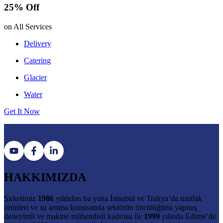
25% Off
on All Services
Delivery
Catering
Glacier
Water
Get It Now
HAKKIMIZDA
Şirketimiz
1986
yılından bu yana İstanbul ve Trakya’da mutfak
ürünleri ve su arıtma konusunda sektörün öncülüğünü yapmış
deneyimli ve makine mühendisli kadrosu ile
1999
yılında Edirne’de