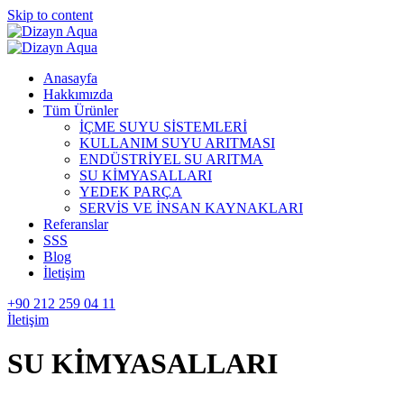
Skip to content
Anasayfa
Hakkımızda
Tüm Ürünler
İÇME SUYU SİSTEMLERİ
KULLANIM SUYU ARITMASI
ENDÜSTRİYEL SU ARITMA
SU KİMYASALLARI
YEDEK PARÇA
SERVİS VE İNSAN KAYNAKLARI
Referanslar
SSS
Blog
İletişim
+90 212 259 04 11
İletişim
SU KİMYASALLARI