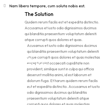
Nam libero tempore, cum soluta nobis est.
The Solution
Quidem rerum facilis est et expedita distinctio.
Accusamus et iusto odio dignissimos ducimus
qui blanditiis praesentium voluptatum deleniti
atque corrupti quos dolores et quas.
Acusamus et iusto odio dignissimos ducimus
qui blanditiis praesentium voluptatum deleniti
Project
atque corrupti quos dolores et quas molestias
Information
excepturi sint occaecati cupiditate non
provident, similique sunt in culpa qui officia
deserunt mollitia animi, id est laborum et
dolorum fuga. Et harum quidem rerum facilis
Category
est et expedita distinctio. Accusamus et iusto
:
odio dignissimos ducimus qui blanditiis
praesentium voluptatum deleniti atque
CATERING
corrupti quos dolores et quas molestias