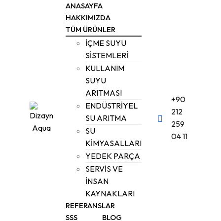
Skip
ANASAYFA
to
HAKKIMIZDA
TÜM ÜRÜNLER
content
İÇME SUYU
SİSTEMLERİ
KULLANIM
SUYU
ARITMASI
+90
ENDÜSTRİYEL
212
SU ARITMA
259
SU
04 11
KİMYASALLARI
YEDEK PARÇA
SERVİS VE
İNSAN
KAYNAKLARI
REFERANSLAR
SSS
BLOG