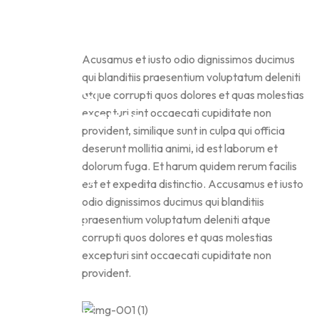
Acusamus et iusto odio dignissimos ducimus
qui blanditiis praesentium voluptatum deleniti
Project
atque corrupti quos dolores et quas molestias
Information
excepturi sint occaecati cupiditate non
provident, similique sunt in culpa qui officia
deserunt mollitia animi, id est laborum et
dolorum fuga. Et harum quidem rerum facilis
Category
est et expedita distinctio. Accusamus et iusto
:
odio dignissimos ducimus qui blanditiis
praesentium voluptatum deleniti atque
CATERING
corrupti quos dolores et quas molestias
Client :
excepturi sint occaecati cupiditate non
provident.
JACKSON
Location :