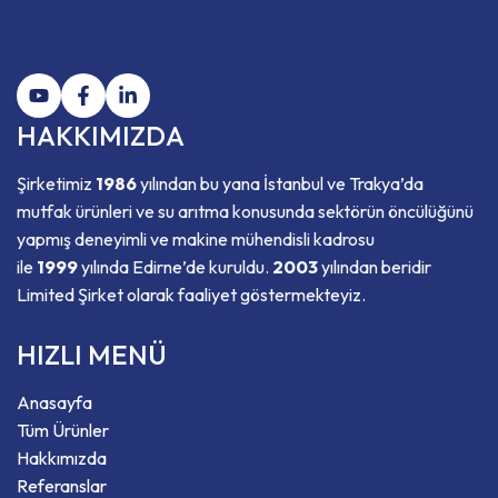
HAKKIMIZDA
Şirketimiz
1986
yılından bu yana İstanbul ve Trakya’da
mutfak ürünleri ve su arıtma konusunda sektörün öncülüğünü
yapmış deneyimli ve makine mühendisli kadrosu
ile
1999
yılında Edirne’de kuruldu.
2003
yılından beridir
Limited Şirket olarak faaliyet göstermekteyiz.
HIZLI MENÜ
Anasayfa
Tüm Ürünler
Hakkımızda
Referanslar