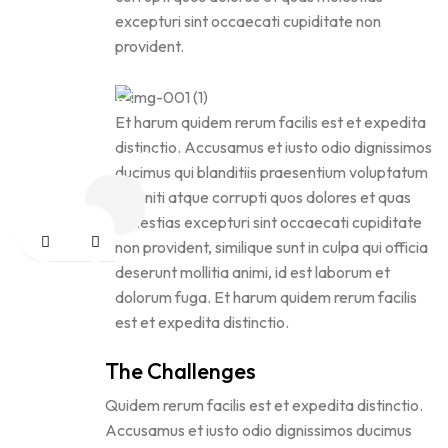
Client :
excepturi sint occaecati cupiditate non
provident.
JACKSON
Location :
Et harum quidem rerum facilis est et expedita
ENVANTO
distinctio. Accusamus et iusto odio dignissimos
HEADQUARTER
ducimus qui blanditiis praesentium voluptatum
deleniti atque corrupti quos dolores et quas
molestias excepturi sint occaecati cupiditate
non provident, similique sunt in culpa qui officia
deserunt mollitia animi, id est laborum et
dolorum fuga. Et harum quidem rerum facilis
est et expedita distinctio.
The Challenges
Quidem rerum facilis est et expedita distinctio.
Accusamus et iusto odio dignissimos ducimus