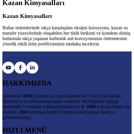
Kazan Kimyasalları
Kazan Kimyasalları
Buhar sistemlerinde sıkça karşılaşılan oksijen korozyonu, kazan ısı
transfer yüzeylerinde oluşabilen her türlü birikinti ve kondens dönüş
hatlarında sıkça yaşanan karbonik asit korozyonunun önlenmesine
yönelik etkili ürün portföyümüzü mutlaka inceleyin.
HAKKIMIZDA
Şirketimiz
1986
yılından bu yana İstanbul ve Trakya’da mutfak
ürünleri ve su arıtma konusunda sektörün öncülüğünü yapmış
deneyimli ve makine mühendisli kadrosu ile
1999
yılında Edirne’de
kuruldu.
2003
yılından beridir Limited Şirket olarak faaliyet
göstermekteyiz.
HIZLI MENÜ