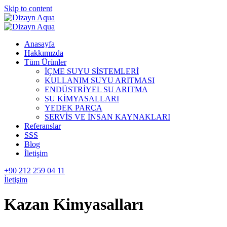
Skip to content
Anasayfa
Hakkımızda
Tüm Ürünler
İÇME SUYU SİSTEMLERİ
KULLANIM SUYU ARITMASI
ENDÜSTRİYEL SU ARITMA
SU KİMYASALLARI
YEDEK PARÇA
SERVİS VE İNSAN KAYNAKLARI
Referanslar
SSS
Blog
İletişim
+90 212 259 04 11
İletişim
Kazan Kimyasalları