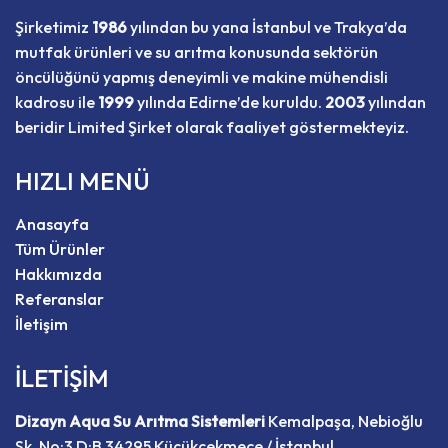
Şirketimiz
1986
yılından bu yana İstanbul ve Trakya’da
mutfak ürünleri ve su arıtma konusunda sektörün
öncülüğünü yapmış deneyimli ve makine mühendisli
kadrosu ile
1999
yılında Edirne’de kuruldu.
2003
yılından
beridir Limited Şirket olarak faaliyet göstermekteyiz.
HIZLI MENÜ
Anasayfa
Tüm Ürünler
Hakkımızda
Referanslar
İletişim
İLETİŞİM
Dizayn Aqua Su Arıtma Sistemleri
Kemalpaşa, Nebioğlu
Sk. No:3 D:B 34295 Küçükçekmece / İstanbul