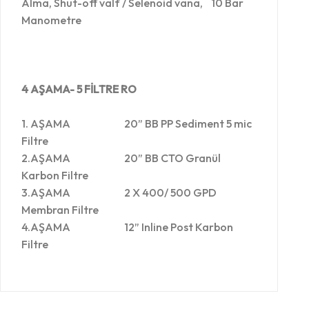
Alma, Shut-off valf / Selenoid vana, 10 Bar
Manometre
4
A
Ş
A
M
A-
5 F
İ
L
T
RE
RO
1. AŞAMA 20” BB PP Sediment 5 mic
Filtre
2.AŞAMA 20” BB CTO Granül
Karbon Filtre
3.AŞAMA 2 X 400/ 500 GPD
Membran Filtre
4.AŞAMA 12” Inline Post Karbon
Filtre