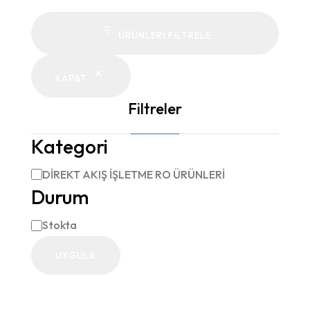
ÜRÜNLERI FILTRELE
KAPAT
Filtreler
Kategori
DİREKT AKIŞ İŞLETME RO ÜRÜNLERİ
Kategori
Durum
Stokta
Durum
UYGULA