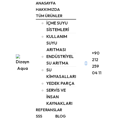
Skip
ANASAYFA
to
HAKKIMIZDA
TÜM ÜRÜNLER
content
İÇME SUYU
SİSTEMLERİ
KULLANIM
SUYU
ARITMASI
+90
ENDÜSTRİYEL
212
SU ARITMA
259
SU
04 11
KİMYASALLARI
YEDEK PARÇA
SERVİS VE
İNSAN
KAYNAKLARI
REFERANSLAR
SSS
BLOG