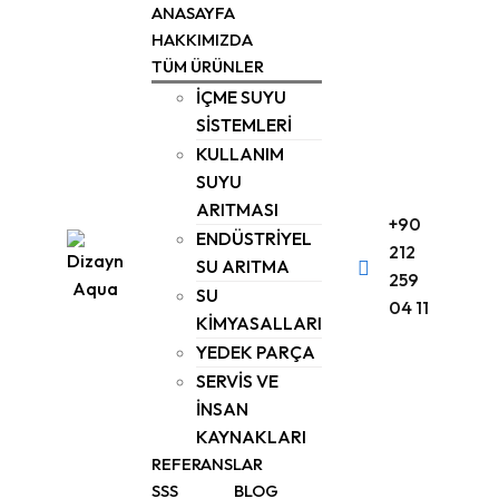
Skip
ANASAYFA
to
HAKKIMIZDA
TÜM ÜRÜNLER
content
İÇME SUYU
SİSTEMLERİ
KULLANIM
SUYU
ARITMASI
+90
ENDÜSTRİYEL
212
SU ARITMA
259
SU
04 11
KİMYASALLARI
YEDEK PARÇA
SERVİS VE
İNSAN
KAYNAKLARI
REFERANSLAR
SSS
BLOG