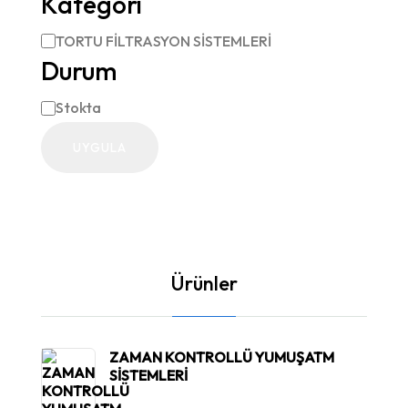
Kategori
TORTU FİLTRASYON SİSTEMLERİ
Kategori
Durum
Stokta
Durum
UYGULA
Ürünler
ZAMAN KONTROLLÜ YUMUŞATM
SİSTEMLERİ