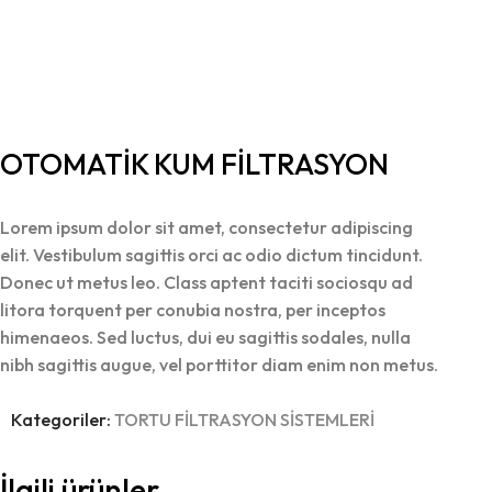
OTOMATİK KUM FİLTRASYON
Lorem ipsum dolor sit amet, consectetur adipiscing
elit. Vestibulum sagittis orci ac odio dictum tincidunt.
Donec ut metus leo. Class aptent taciti sociosqu ad
litora torquent per conubia nostra, per inceptos
himenaeos. Sed luctus, dui eu sagittis sodales, nulla
nibh sagittis augue, vel porttitor diam enim non metus.
Kategoriler:
TORTU FİLTRASYON SİSTEMLERİ
İlgili ürünler