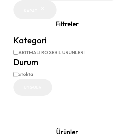
KAPAT
Filtreler
Kategori
ARITMALI RO SEBİL ÜRÜNLERİ
Kategori
Durum
Stokta
Durum
UYGULA
Ürünler