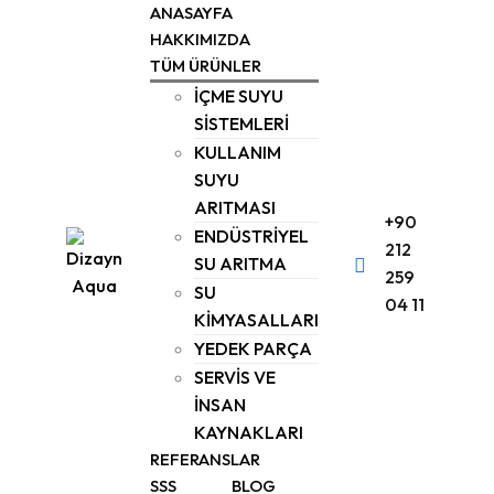
Skip
ANASAYFA
to
HAKKIMIZDA
TÜM ÜRÜNLER
content
İÇME SUYU
SİSTEMLERİ
KULLANIM
SUYU
ARITMASI
+90
ENDÜSTRİYEL
212
SU ARITMA
259
SU
04 11
KİMYASALLARI
YEDEK PARÇA
SERVİS VE
İNSAN
KAYNAKLARI
REFERANSLAR
SSS
BLOG