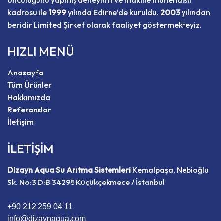
kadrosu ile
1999
yılında Edirne’de kuruldu.
2003
yılından
beridir Limited Şirket olarak faaliyet göstermekteyiz.
HIZLI MENÜ
Anasayfa
Tüm Ürünler
Hakkımızda
Referanslar
İletişim
İLETİŞİM
Dizayn Aqua Su Arıtma Sistemleri
Kemalpaşa, Nebioğlu
Sk. No:3 D:B 34295 Küçükçekmece / İstanbul
+90 212 259 04 11
info@dizaynaqua.com