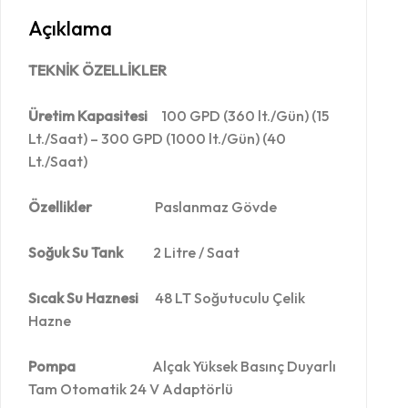
Açıklama
TEKNİK ÖZELLİKLER
Üretim Kapasitesi
100 GPD (360 lt./Gün) (15
Lt./Saat) – 300 GPD (1000 lt./Gün) (40
Lt./Saat)
Özellikler
Paslanmaz Gövde
Soğuk Su Tank
2 Litre / Saat
Sıcak Su Haznesi
48 LT Soğutuculu Çelik
Hazne
Pompa
Alçak Yüksek Basınç Duyarlı
Tam Otomatik 24 V Adaptörlü