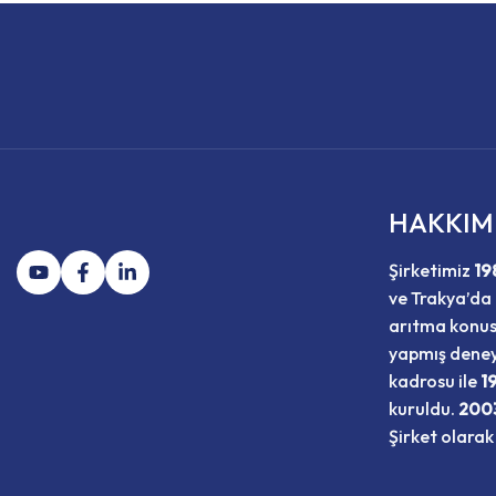
HAKKIM
Şirketimiz
19
ve Trakya’da 
arıtma konu
yapmış deney
kadrosu ile
1
kuruldu.
200
Şirket olarak