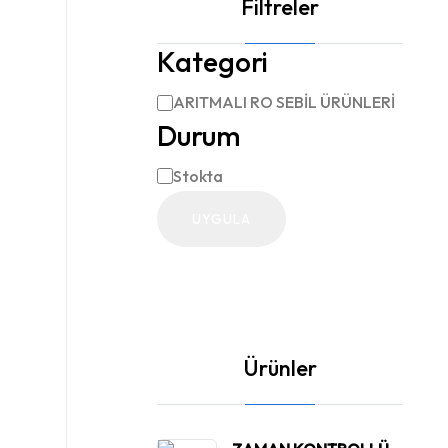
Filtreler
Kategori
ARITMALI RO SEBİL ÜRÜNLERİ
Kategori
Durum
Stokta
Durum
UYGULA
Ürünler