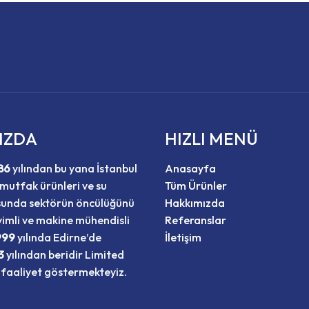
IZDA
HIZLI MENÜ
86
yılından bu yana İstanbul
Anasayfa
mutfak ürünleri ve su
Tüm Ürünler
sunda sektörün öncülüğünü
Hakkımızda
imli ve makine mühendisli
Referanslar
999
yılında Edirne’de
İletişim
3
yılından beridir Limited
 faaliyet göstermekteyiz.