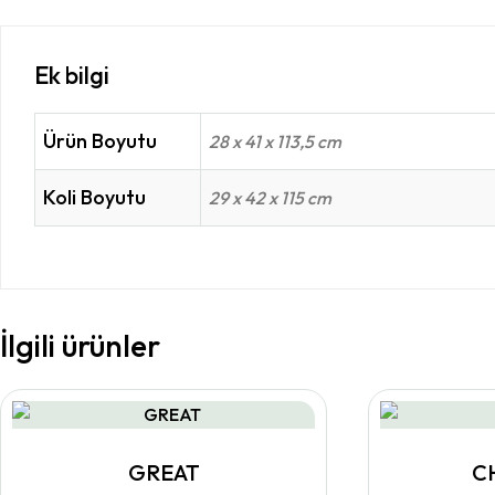
Ek bilgi
Ürün Boyutu
28 x 41 x 113,5 cm
Koli Boyutu
29 x 42 x 115 cm
İlgili ürünler
GREAT
C