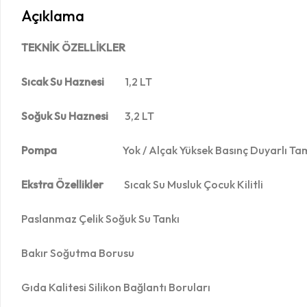
Açıklama
TEKNİK ÖZELLİKLER
Sıcak Su Haznesi
1,2 LT
Soğuk Su Haznesi
3,2 LT
Pompa
Yok / Alçak Yüksek Basınç Duyarlı Tam O
Ekstra Özellikler
Sıcak Su Musluk Çocuk Kilitli
Paslanmaz Çelik Soğuk Su Tankı
Bakır Soğutma Borusu
Gıda Kalitesi Silikon Bağlantı Boruları