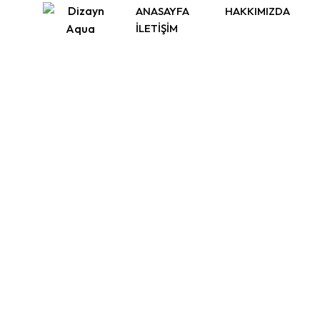
Skip
ANASAYFA
HAKKIMIZDA
to
İLETIŞIM
content