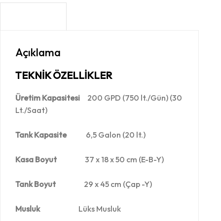
AÇIKLAMA
Açıklama
TEKNİK ÖZELLİKLER
Üretim Kapasitesi
200 GPD (750 lt./Gün) (30
Lt./Saat)
Tank Kapasite
6,5 Galon (20 lt.)
Kasa Boyut
37 x 18 x 50 cm (E-B-Y)
Tank Boyut
29 x 45 cm (Çap -Y)
Musluk
Lüks Musluk