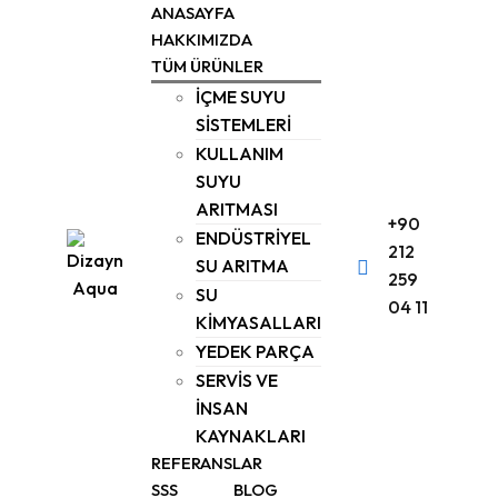
Skip
ANASAYFA
to
HAKKIMIZDA
TÜM ÜRÜNLER
content
İÇME SUYU
SİSTEMLERİ
KULLANIM
SUYU
ARITMASI
+90
ENDÜSTRİYEL
212
SU ARITMA
259
SU
04 11
KİMYASALLARI
YEDEK PARÇA
SERVİS VE
İNSAN
KAYNAKLARI
REFERANSLAR
SSS
BLOG