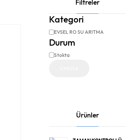
Filtreler
Kategori
EVSEL RO SU ARITMA
Kategori
Durum
Stokta
Durum
UYGULA
Ürünler