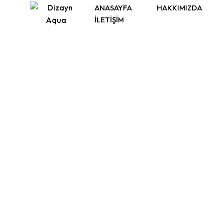
Skip
ANASAYFA
HAKKIMIZDA
to
İLETIŞIM
content