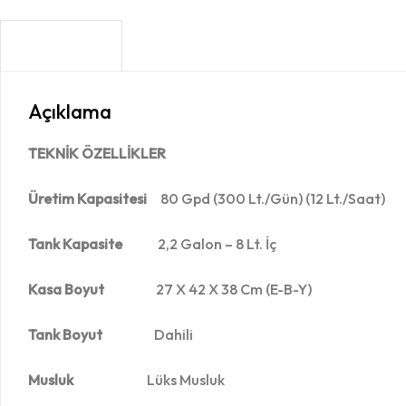
AÇIKLAMA
Açıklama
TEKNİK ÖZELLİKLER
Üretim Kapasitesi
80 Gpd (300 Lt./Gün) (12 Lt./Saat)
Tank Kapasite
2,2 Galon – 8 Lt. İç
Kasa Boyut
27 X 42 X 38 Cm (E-B-Y)
Tank Boyut
Dahili
Musluk
Lüks Musluk