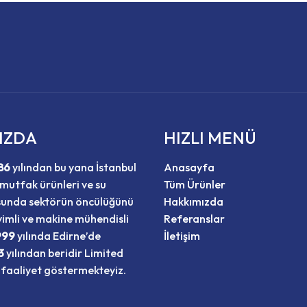
IZDA
HIZLI MENÜ
86
yılından bu yana İstanbul
Anasayfa
mutfak ürünleri ve su
Tüm Ürünler
sunda sektörün öncülüğünü
Hakkımızda
imli ve makine mühendisli
Referanslar
999
yılında Edirne’de
İletişim
3
yılından beridir Limited
 faaliyet göstermekteyiz.