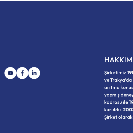
HAKKIM
Şirketimiz
19
ve Trakya’da 
arıtma konu
yapmış deney
kadrosu ile
1
kuruldu.
200
Şirket olarak