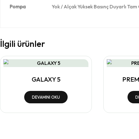
Pompa
Yok / Alçak Yüksek Basınç Duyarlı Tam Ot
İlgili ürünler
GALAXY 5
PREM
DEVAMINI OKU
D